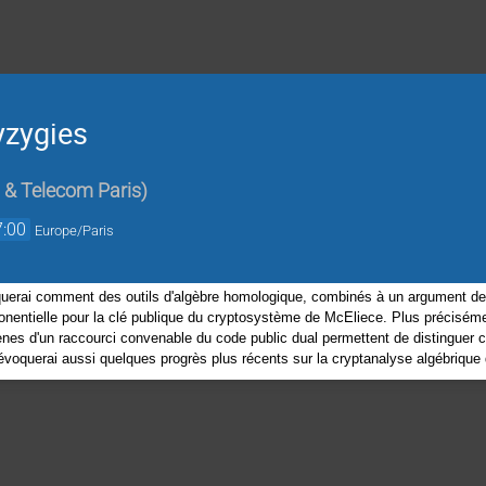
yzygies
 & Telecom Paris
)
7:00
Europe/Paris
querai comment des outils d'algèbre homologique, combinés à un argument de
nentielle pour la clé publique du cryptosystème de McEliece. Plus préciséme
s d'un raccourci convenable du code public dual permettent de distinguer cel
j'évoquerai aussi quelques progrès plus récents sur la cryptanalyse algébriqu