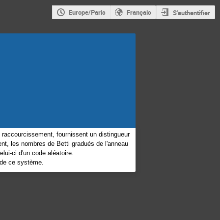
Europe/Paris
Français
S'authentifier
 raccourcissement, fournissent un distingueur
nt, les nombres de Betti gradués de l'anneau
ui-ci d'un code aléatoire.
e de ce système.