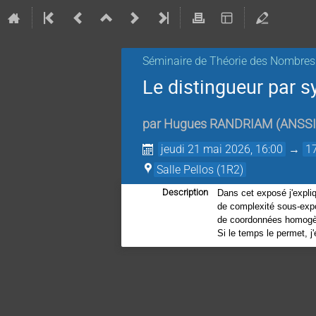
Séminaire de Théorie des Nombres
Le distingueur par s
par
Hugues RANDRIAM
(
ANSSI
jeudi 21 mai 2026, 16:00
→
1
Salle Pellos (1R2)
Description
Dans cet exposé j'expli
de complexité sous-expo
de coordonnées homogène
Si le temps le permet, 