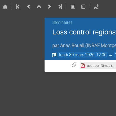
Séminaires
Loss control regions
par
Anas Bouali
(
INRAE Montpel
lundi 30 mars 2026, 12:00
→
abstract_Nimes (1).pdf