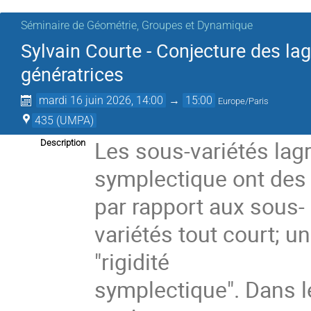
Séminaire de Géométrie, Groupes et Dynamique
Sylvain Courte - Conjecture des la
génératrices
mardi 16 juin 2026, 14:00
→
15:00
Europe/Paris
435 (UMPA)
Les sous-variétés lag
Description
symplectique ont des 
par rapport aux sous-
variétés tout court;
"rigidité
symplectique". Dans le