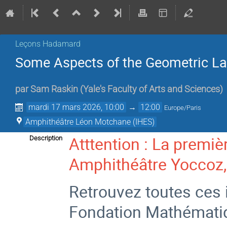
Leçons Hadamard
Some Aspects of the Geometric La
par
Sam Raskin
(
Yale's Faculty of Arts and Sciences
)
mardi 17 mars 2026, 10:00
→
12:00
Europe/Paris
Amphithéâtre Léon Motchane (IHES)
Atttention : La premiè
Description
Amphithéâtre Yoccoz,
Retrouvez toutes ces i
Fondation Mathémati