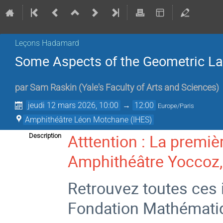
Leçons Hadamard
Some Aspects of the Geometric La
par
Sam Raskin
(
Yale's Faculty of Arts and Sciences
)
jeudi 12 mars 2026, 10:00
→
12:00
Europe/Paris
Amphithéâtre Léon Motchane (IHES)
Atttention : La premiè
Description
Amphithéâtre Yoccoz,
Retrouvez toutes ces i
Fondation Mathémati