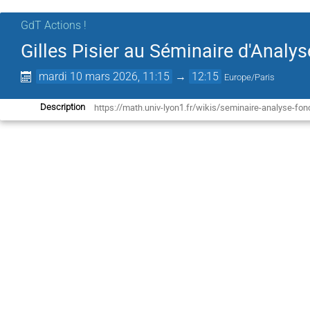
GdT Actions !
Gilles Pisier au Séminaire d'Analys
mardi 10 mars 2026, 11:15
→
12:15
Europe/Paris
https://math.univ-lyon1.fr/wikis/seminaire-analyse-fon
Description