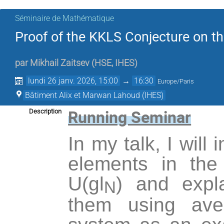
Séminaire de Mathématique
Proof of the KKLS Conjecture on t
par
Mikhail Zaitsev
(
HSE, IHES
)
lundi 26 janv. 2026, 15:00
→
16:30
Europe/Paris
Bâtiment Alix et Marwan Lahoud (IHES)
Running Seminar
Description
In my talk, I will
elements in the
U(gl
) and expla
N
them using ave