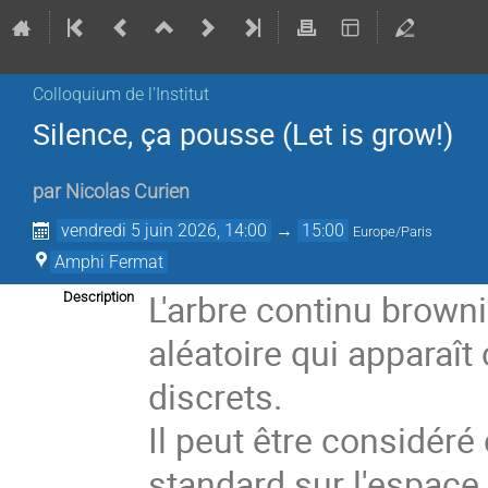
Colloquium de l'Institut
Silence, ça pousse (Let is grow!)
par
Nicolas Curien
vendredi 5 juin 2026, 14:00
→
15:00
Europe/Paris
Amphi Fermat
L'arbre continu brown
Description
aléatoire qui appara
discrets.
Il peut être considér
standard sur l'espace