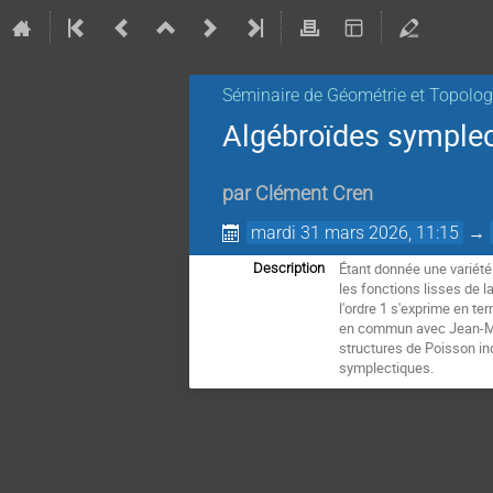
Séminaire de Géométrie et Topolog
Algébroïdes symplect
par
Clément Cren
mardi 31 mars 2026, 11:15
→
Étant donnée une variété
Description
les fonctions lisses de l
l'ordre 1 s'exprime en t
en commun avec Jean-Mar
structures de Poisson in
symplectiques.