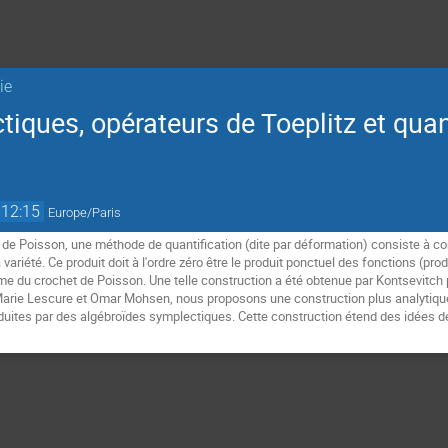
ie
iques, opérateurs de Toeplitz et quan
12:15
Europe/Paris
 de Poisson, une méthode de quantification (dite par déformation) consiste à con
a variété. Ce produit doit à l'ordre zéro être le produit ponctuel des fonctions (p
erme du crochet de Poisson. Une telle construction a été obtenue par Kontsevitch
ie Lescure et Omar Mohsen, nous proposons une construction plus analytique, 
duites par des algébroïdes symplectiques. Cette construction étend des idées de