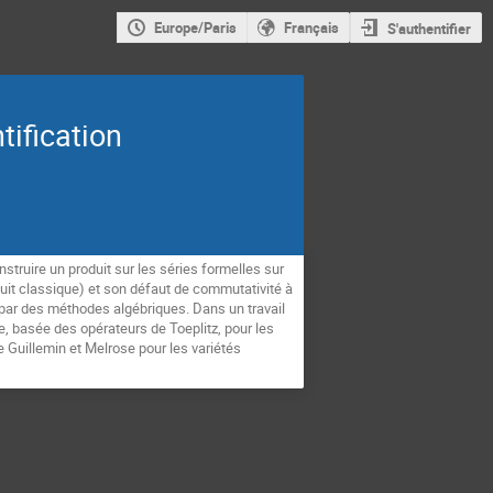
Europe/Paris
Français
S'authentifier
tification
struire un produit sur les séries formelles sur
roduit classique) et son défaut de commutativité à
 par des méthodes algébriques. Dans un travail
basée des opérateurs de Toeplitz, pour les
 Guillemin et Melrose pour les variétés