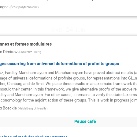
lagne
(
École polytechnique
)
mar. 24 juin
ennes et formes modulaires
n Dimitrov
(
Université Lille 1
)
es occurring from universal deformations of profinite groups
sz, Eardley-Manoharmayum and Manoharmayum have proved abstract results (a) 
mage of universal deformations of profinite groups, for representations into GL_n
her, Chinburg and de Smit. We place these results in an axiomatic framework that 
modulo their center. In this framework, we give alternative proofs of the above re
dley and Manoharmayum. For other cases, it remains to verify the stated axioms f
 cohomology for the adjoint action of these groups. This is work in progress join
d Boeckle
(
Heidelberg University
)
Pause café