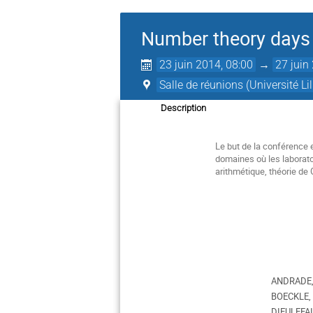
Number theory days
23 juin 2014, 08:00
→
27 juin
Salle de réunions (Université Lil
Description
Le but de la conférence e
domaines où les laborato
arithmétique, théorie de 
ANDRADE, J
BOECKLE, G
DIEULEFAIT