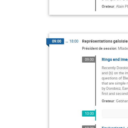
Orateur
:
Alain P
Représentations galoisi
09:00
→
18:00
Président de session
:
Mlade
Rings and imag
09:00
Recently Dorobi
and (b) on the i
questions of Ble
that are simple 
by Dorobisz, Ear
first and second
Orateur
:
Gebhar
10:00