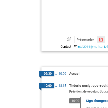
Présentation
Contact
ntdl2014@math.univ-li
Accueil
09:30
→
10:00
Théorie analytique-addi
10:00
→
18:15
Président de session
:
Gauta
Sign changes o
10:00
We will give a s