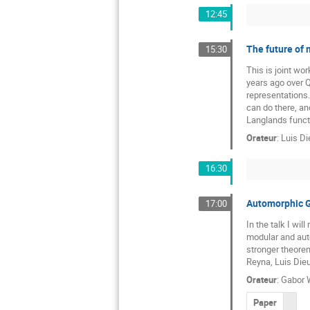
12:45
The future of 
15:30
This is joint wo
years ago over Q
representations.
can do there, an
Langlands functo
Orateur
:
Luis Di
16:30
Automorphic Ga
17:00
In the talk I wi
modular and auto
stronger theorems
Reyna, Luis Die
Orateur
:
Gabor 
Paper