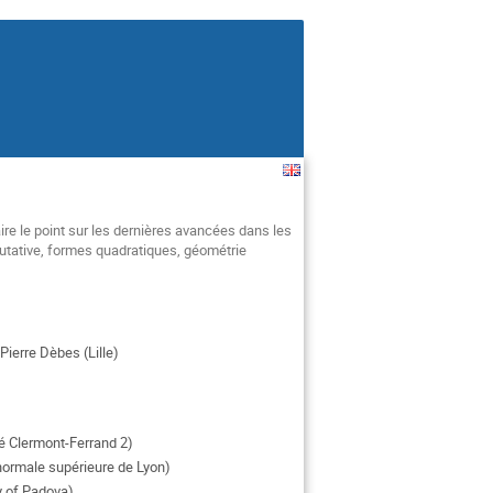
ire le point sur les dernières avancées dans les
mutative, formes quadratiques, géométrie
Pierre Dèbes (Lille)
é Clermont-Ferrand 2)
ormale supérieure de Lyon)
y of Padova)