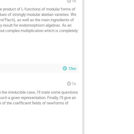
1h
he product of L-functions of modular forms of 
alues of strongly modular abelian varieties. We 
nd Flach), as well as the main ingredients of 
ty result for endomorphism algebras. As an 
out complex multiplication which is completely 
15m
1h
h the irreducible case, I'll state some questions 
 a given representation. Finally, I'll give an 
 of the coefficient fields of newforms of 