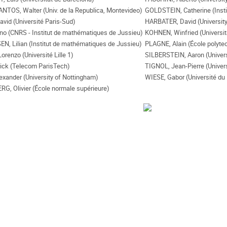
TOS, Walter (Univ. de la Republica, Montevideo)
GOLDSTEIN, Catherine (Inst
vid (Université Paris-Sud)
HARBATER, David (University
o (CNRS - Institut de mathématiques de Jussieu)
KOHNEN, Winfried (Universit
, Lilian (Institut de mathématiques de Jussieu)
PLAGNE, Alain (École polyte
renzo (Université Lille 1)
SILBERSTEIN, Aaron (Univers
ick (Telecom ParisTech)
TIGNOL, Jean-Pierre (Univers
exander (University of Nottingham)
WIESE, Gabor (Université d
, Olivier (École normale supérieure)