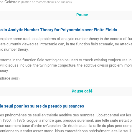
ne Goldstein
(
Institut de mathématiques de Jussieu
)
Pause
 in Analytic Number Theory for Polynomials over Finite Fields
ll explore some traditional problems of analytic number theory in the context of func
re currently viewed as intractable can, in the function field scenario, be attacked
tic number theory.

eorems in the function field setting can be used to check existing conjectures in
ill discuss include: the twin prime conjecture, the additive divisor problem, mo
eory.
ndrade
(
IHES
)
Pause café
 seuil pour les suites de pseudo puissances
s phénomènes de seuil en théorie additive des nombres. L'objet central est les
n 1960. In 1975, Goguel a montré que, presque surement, une telle suite n'était 
ue surement base d'ordre s+\epsilon. On étudie aussi la taille du plus petit complé
ontienne tout entier assez grand. Nous caractérisons précisément la taille seuil