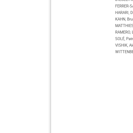
FERRER-SAN
HARARI, Da
KAHN, Brun
MATTHIESEN
RAMERO, Lo
SOLÉ, Patr
VISHIK, Al
WITTENBERG