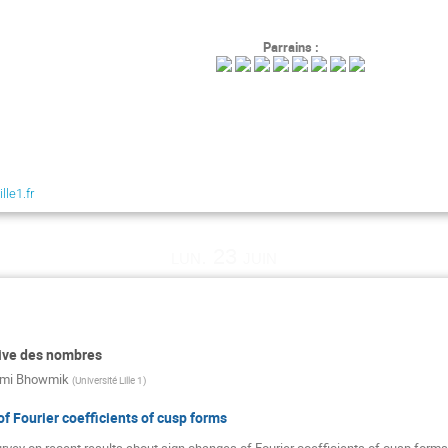
Parrains :
lle1.fr
lun. 23 juin
tive des nombres
mi Bhowmik
(
Université Lille 1
)
f Fourier coefficients of cusp forms
urvey on recent results about sign changes of Fourier coefficients of cusp forms 