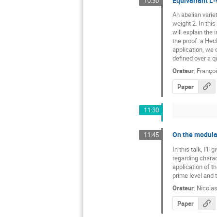
Equivariant L-
10:30
An abelian varie
weight 2. In this
will explain the 
the proof: a Hec
application, we 
defined over a qu
Orateur
:
Françoi
Paper
11:30
On the modular
11:45
In this talk, I'l
regarding charact
application of t
prime level and 
Orateur
:
Nicolas
Paper