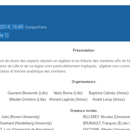
 2014, 16:40
Europe/Paris
le 1)
Présentation
:
st de réunir des experts réputés en algèbre et en théorie des nombres afin de fa
ires de Lille et de sa région sont particulièrement impliqués : algèbre non com
Galois et théorie analytique des nombres.
Organisateurs
:
Gautami Bhowmik (Lille)
Niels Borne (Lille)
Baptiste Calmès (Artois)
Mladen Dimitrov (Lille)
Ahmed Laghribi (Artois)
André Leroy (Artois)
Orateurs invités
:
ulio (Brown University)
BILLEREY, Nicolas (Universit
ebhard (Heidelberg University)
BRUNAULT, François (École n
, Luis (Universitat de Barcelona)
FACCHINI, Alberto (Universit