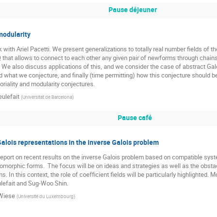
Pause déjeuner
modularity
rk with Ariel Pacetti. We present generalizations to totally real number fields of
 that allows to connect to each other any given pair of newforms through chain
 We also discuss applications of this, and we consider the case of abstract Gal
d what we conjecture, and finally (time permitting) how this conjecture should be
riality and modularity conjectures.
eulefait
(
Universitat de Barcelona
)
Pause café
lois representations in the inverse Galois problem
ll report on recent results on the inverse Galois problem based on compatible sy
morphic forms.  The focus will be on ideas and strategies as well as the obstac
. In this context, the role of coefficient fields will be particularly highlighted. 
ulefait and Sug-Woo Shin.
Wiese
(
Université du Luxembourg
)