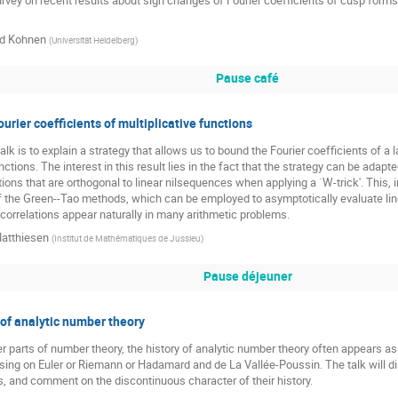
ed Kohnen
(
Universität Heidelberg
)
Pause café
urier coefficients of multiplicative functions
alk is to explain a strategy that allows us to bound the Fourier coefficients of a
nctions. The interest in this result lies in the fact that the strategy can be adapt
tions that are orthogonal to linear nilsequences when applying a `W-trick'. This, 
f the Green--Tao methods, which can be employed to asymptotically evaluate linea
correlations appear naturally in many arithmetic problems.
Matthiesen
(
Institut de Mathématiques de Jussieu
)
Pause déjeuner
 of analytic number theory
er parts of number theory, the history of analytic number theory often appears as a
ing on Euler or Riemann or Hadamard and de La Vallée-Poussin. The talk will d
 and comment on the discontinuous character of their history.