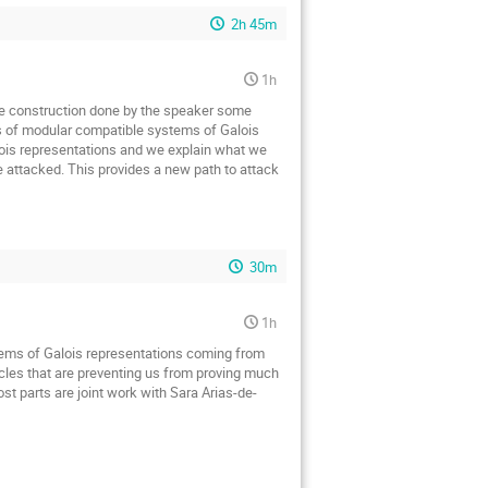
2h 45m
1h
 the construction done by the speaker some 
s of modular compatible systems of Galois 
ois representations and we explain what we 
 attacked. This provides a new path to attack 
30m
1h
stems of Galois representations coming from 
les that are preventing us from proving much 
Most parts are joint work with Sara Arias-de-