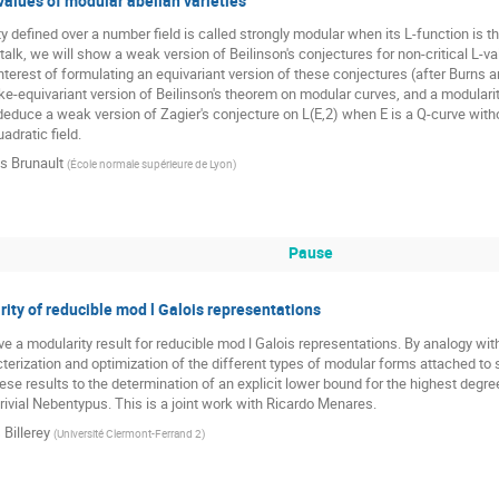
values of modular abelian varieties
ty defined over a number field is called strongly modular when its L-function is t
 talk, we will show a weak version of Beilinson's conjectures for non-critical L-v
interest of formulating an equivariant version of these conjectures (after Burns a
ke-equivariant version of Beilinson's theorem on modular curves, and a modulari
deduce a weak version of Zagier's conjecture on L(E,2) when E is a Q-curve with
adratic field.
s Brunault
(
École normale supérieure de Lyon
)
Pause
ity of reducible mod l Galois representations
l give a modularity result for reducible mod l Galois representations. By analogy wit
erization and optimization of the different types of modular forms attached to such
hese results to the determination of an explicit lower bound for the highest degree
trivial Nebentypus. This is a joint work with Ricardo Menares.
 Billerey
(
Université Clermont-Ferrand 2
)