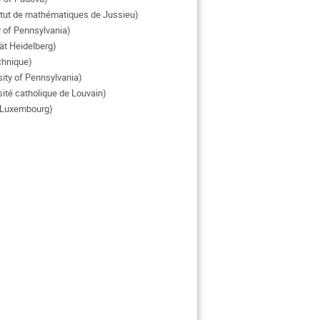
itut de mathématiques de Jussieu)
 of Pennsylvania)
ät Heidelberg)
chnique)
ity of Pennsylvania)
ité catholique de Louvain)
u Luxembourg)