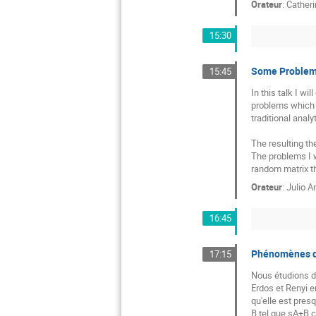
Orateur
:
Catheri
15:30
Some Problems
15:45
In this talk I wi
problems which a
traditional analy
The resulting th
The problems I w
random matrix th
Orateur
:
Julio A
16:45
Phénomènes de
17:15
Nous étudions de
Erdos et Renyi e
qu'elle est presq
B tel que sA+B c