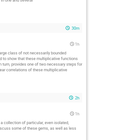
30m
1h
 large class of not necessarily bounded 
ed to show that these multiplicative functions 
in turn, provides one of two necessary steps for 
r correlations of these multiplicative 
2h
1h
 collection of particular, even isolated, 
iscuss some of these gems, as well as less 