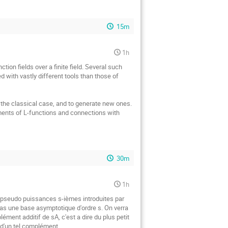
15m
1h
tion fields over a finite field. Several such 
 with vastly different tools than those of 
 the classical case, and to generate new ones. 
ments of L-functions and connections with 
30m
1h
 pseudo puissances s-ièmes introduites par 
pas une base asymptotique d'ordre s. On verra 
ment additif de sA, c'est a dire du plus petit 
 d'un tel complément.