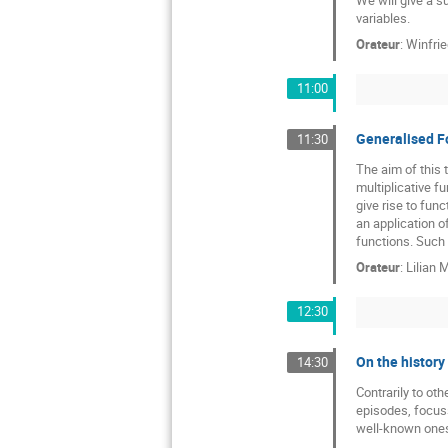
variables.
Orateur
:
Winfri
11:00
Generalised Fo
11:30
The aim of this t
multiplicative fu
give rise to func
an application o
functions. Such 
Orateur
:
Lilian 
12:30
On the history
14:30
Contrarily to oth
episodes, focuss
well-known ones,