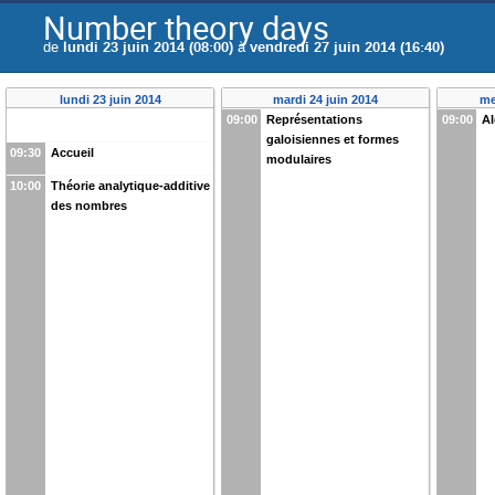
Number theory days
de
lundi 23 juin 2014 (08:00)
à
vendredi 27 juin 2014 (16:40)
lundi 23 juin 2014
mardi 24 juin 2014
me
09:00
Représentations
09:00
A
galoisiennes et formes
09:30
Accueil
modulaires
10:00
Théorie analytique-additive
des nombres