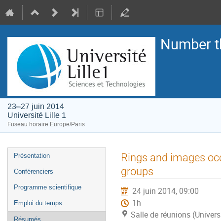
Number t
23–27 juin 2014
Université Lille 1
Fuseau horaire Europe/Paris
Menu
Rings and images occu
Présentation
de
groups
Conférenciers
l'événement
Programme scientifique
24 juin 2014, 09:00
1h
Emploi du temps
Salle de réunions (Universi
Résumés