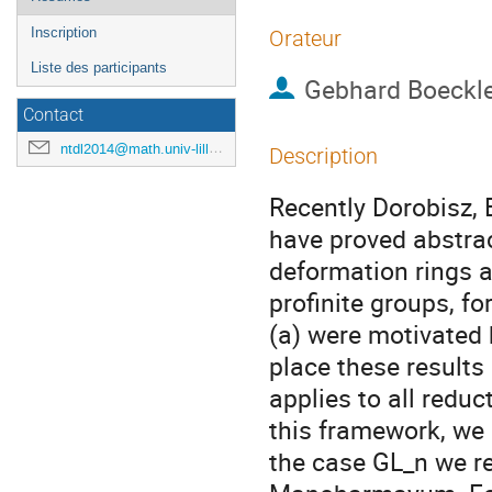
Inscription
Orateur
Liste des participants
Gebhard Boeckl
Contact
ntdl2014@math.univ-lille1.fr
Description
Recently Dorobisz
have proved abstrac
deformation rings a
profinite groups, fo
(a) were motivated 
place these results 
applies to all reduc
this framework, we g
the case GL_n we re