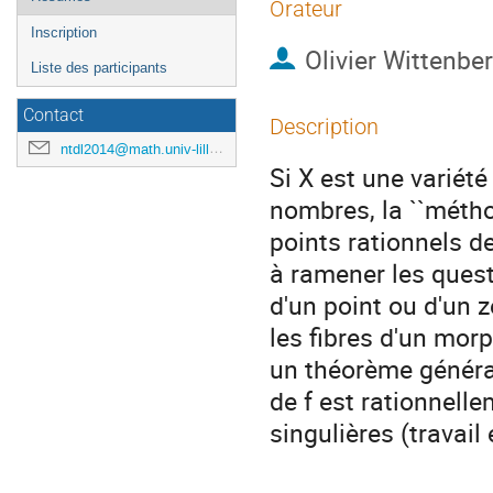
Orateur
Inscription
Olivier Wittenbe
Liste des participants
Contact
Description
ntdl2014@math.univ-lille1.fr
Si X est une variété 
nombres, la ``méthod
points rationnels d
à ramener les quest
d'un point ou d'un 
les fibres d'un morp
un théorème général
de f est rationnell
singulières (travai