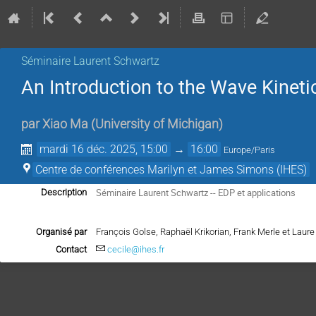
Séminaire Laurent Schwartz
An Introduction to the Wave Kineti
par
Xiao Ma
(
University of Michigan
)
mardi 16 déc. 2025, 15:00
→
16:00
Europe/Paris
Centre de conférences Marilyn et James Simons (IHES)
Séminaire Laurent Schwartz -- EDP et applications
Description
Organisé par
François Golse, Raphaël Krikorian, Frank Merle et Lau
Contact
cecile@ihes.fr