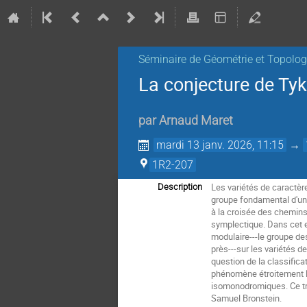
Séminaire de Géométrie et Topolog
La conjecture de Tyk
par
Arnaud Maret
mardi 13 janv. 2026, 11:15
→
1R2-207
Les variétés de caractè
Description
groupe fondamental d'une
à la croisée des chemins
symplectique. Dans cet e
modulaire---le groupe d
près---sur les variétés 
question de la classifica
phénomène étroitement li
isomonodromiques. Ce trav
Samuel Bronstein.