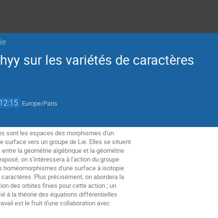
ie
hyy sur les variétés de caractères
12:15
Europe/Paris
res sont les espaces des morphismes d'un
 surface vers un groupe de Lie. Elles se situent
 entre la géométrie algébrique et la géométrie
xposé, on s'intéressera à l'action du groupe
es homéomorphismes d'une surface à isotopie
de caractères. Plus précisément, on abordera la
tion des orbites finies pour cette action ; un
é à la théorie des équations différentielles
ail est le fruit d'une collaboration avec