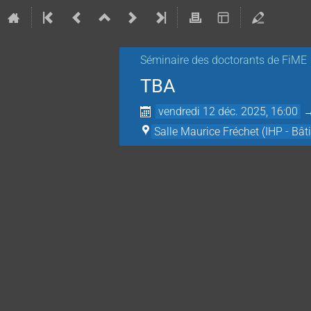
Séminaire des doctorants de FiME
TBA
vendredi 12 déc. 2025, 16:00
Salle Maurice Fréchet (IHP - Bât