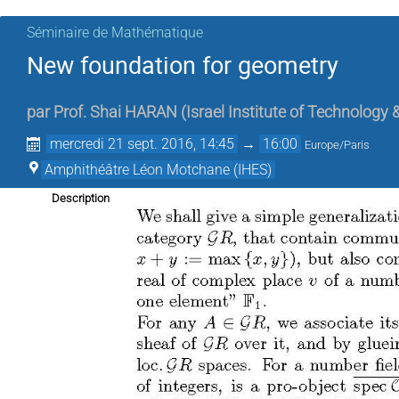
Séminaire de Mathématique
New foundation for geometry
par
Prof.
Shai HARAN
(
Israel Institute of Technology 
mercredi 21 sept. 2016, 14:45
→
16:00
Europe/Paris
Amphithéâtre Léon Motchane (IHES)
Description