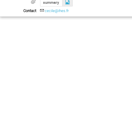
summary
Contact
cecile@ihes.fr