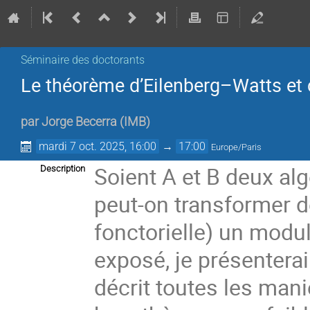
Séminaire des doctorants
Le théorème d’Eilenberg–Watts et c
par
Jorge Becerra
(
IMB
)
mardi 7 oct. 2025, 16:00
→
17:00
Europe/Paris
Soient A et B deux al
Description
peut-on transformer de
fonctorielle) un modu
exposé, je présentera
décrit toutes les mani