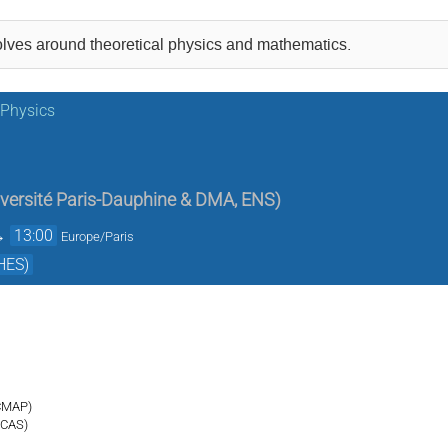
lves around theoretical physics and mathematics.
 Physics
ersité Paris-Dauphine & DMA, ENS
)
→
13:00
Europe/Paris
HES)
CMAP)
 CAS)