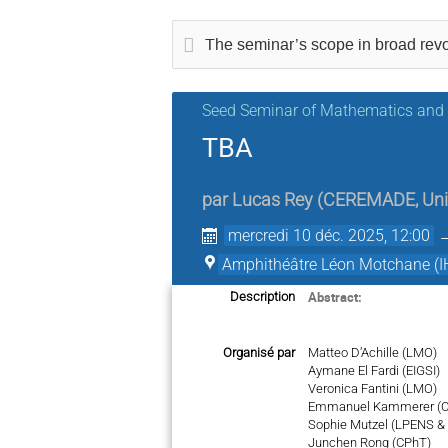
The seminar’s scope in broad revo
Seed Seminar of Mathematics and
TBA
par
Lucas Rey
(
CEREMADE, Univ
mercredi 10 déc. 2025, 12:00
Amphithéâtre Léon Motchane (I
Abstract:
Description
Organisé par
Matteo D’Achille (LMO)
Aymane El Fardi (EIGSI)
Veronica Fantini (LMO)
Emmanuel Kammerer (
Sophie Mutzel (LPENS &
Junchen Rong (CPhT)