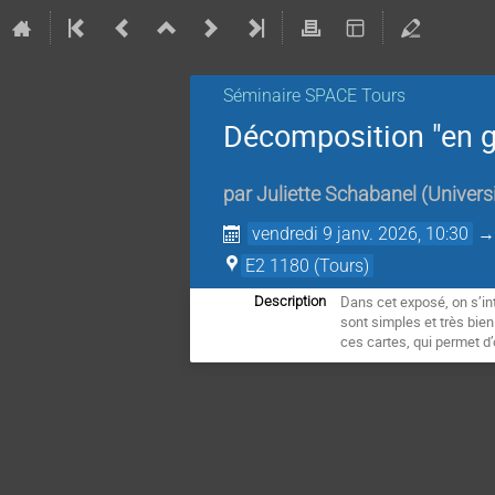
Séminaire SPACE Tours
Décomposition "en ga
par
Juliette Schabanel
(
Univers
vendredi 9 janv. 2026, 10:30
E2 1180 (Tours)
Dans cet exposé, on s’in
Description
sont simples et très bie
ces cartes, qui permet d’