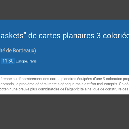
skets" de cartes planaires 3-colorié
ité de Bordeaux
)
→
11:30
Europe/Paris
téresse au dénombrement des cartes planaires équipées d’une 3-coloration prop
n compris, le problème général reste algébrique mais est fort mal compris. On dé
obtenir une preuve plus combinatoire de l’algébricité ainsi que de construire de