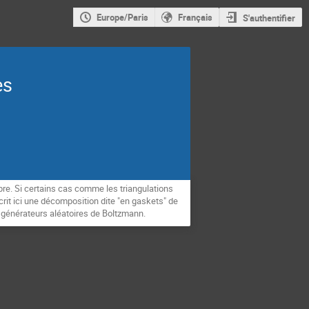
Europe/Paris
Français
S'authentifier
es
re. Si certains cas comme les triangulations
crit ici une décomposition dite "en gaskets" de
s générateurs aléatoires de Boltzmann.