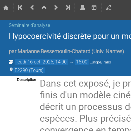
Séminaire d'analyse
Hypocoercivité discrète pour un mo
par
Marianne Bessemoulin-Chatard
(
Univ. Nantes
)
jeudi 16 oct. 2025, 14:00
→
15:00
Europe/Paris
E2290 (Tours)
Dans cet exposé, je p
Description
finis d'un modèle ciné
décrit un processus 
espèces. Plus précisé
convergence en temps