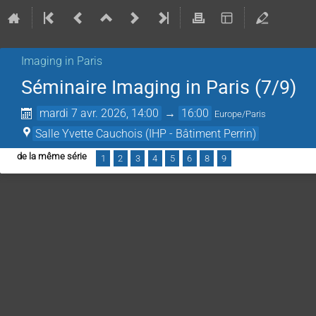
Imaging in Paris
Séminaire Imaging in Paris (7/9)
mardi 7 avr. 2026, 14:00
→
16:00
Europe/Paris
Salle Yvette Cauchois (IHP - Bâtiment Perrin)
de la même série
1
2
3
4
5
6
8
9