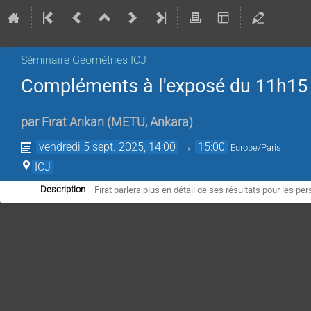
Séminaire Géométries ICJ
Compléments à l'exposé du 11h15
par
Fırat Arıkan
(
METU, Ankara
)
vendredi 5 sept. 2025, 14:00
→
15:00
Europe/Paris
ICJ
Fırat parlera plus en détail de ses résultats pour les p
Description