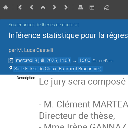
Soutenances de thèses de doctorat
Inférence statistique pour la régre
par
M.
Luca Castelli
mercredi 9 juil. 2025, 14:00
→
16:00
Europe/Paris
Salle Fokko du Cloux (Bâtiment Braconnier)
Le jury sera composé 
Description
- M. Clément MARTEAU
Directeur de thèse,
- Mme Irène GANNAZ, U