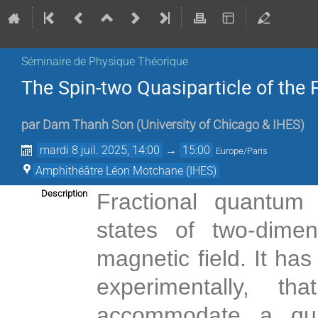
Séminaire de Physique Théorique
The Spin-two Quasiparticle of the 
par
Dam Thanh Son
(
University of Chicago & IHES
)
mardi 8 juil. 2025, 14:00
→
15:00
Europe/Paris
Amphithéâtre Léon Motchane (IHES)
Description
Fractional quantum 
states of two-dime
magnetic field. It has
experimentally, th
accommodate a quasi