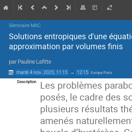
Séminaire MAC
Solutions entropiques d'une équati
approximation par volumes finis
par
Pauline Lafitte
mardi 4 nov. 2025, 11:15
→
12:15
Europe/Paris
Les problèmes parabo
Description
posés, le cadre des s
plusieurs résultats t
amenés naturellement 