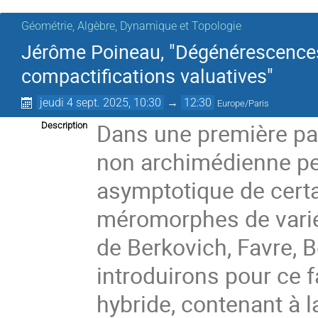
Géométrie, Algèbre, Dynamique et Topologie
Jérôme Poineau, "Dégénérescences
compactifications valuatives"
jeudi 4 sept. 2025, 10:30
→
12:30
Europe/Paris
Dans une première pa
Description
non archimédienne pe
asymptotique de certai
méromorphes de varié
de Berkovich, Favre, 
introduirons pour ce f
hybride, contenant à 