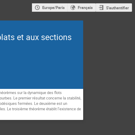
Europe/Paris
Français
S'authentifier
lats et aux sections
 théorèmes sur la dynamique des flots
bes. Le premier résultat concerne la stabilité,
géodésiques fermées. Le deuxième est un
s. Le troisième théorème établit l’existence de