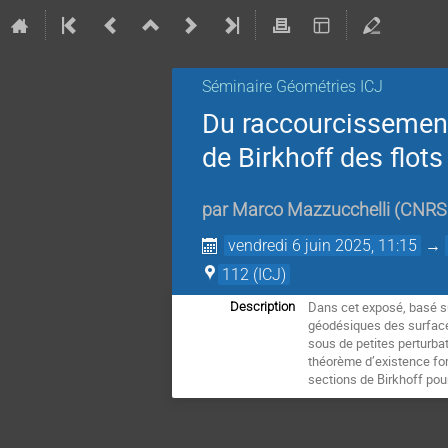
Séminaire Géométries ICJ
Du raccourcissement 
de Birkhoff des flot
par
Marco Mazzucchelli
(
CNRS 
vendredi 6 juin 2025, 11:15
→
112 (ICJ)
Dans cet exposé, basé su
Description
géodésiques des surfaces
sous de petites perturba
théorème d’existence fo
sections de Birkhoff pou