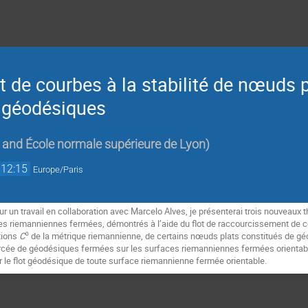
de courbes à la stabilité de nœuds p
s géodésiques
and École normale supérieure de Lyon
)
12:15
Europe/Paris
r un travail en collaboration avec Marcelo Alves, je présenterai trois nouveaux
 riemanniennes fermées, démontrés à l’aide du flot de raccourcissement de cour
tions
C
⁰ de la métrique riemannienne, de certains nœuds plats constitués de 
rcée de géodésiques fermées sur les surfaces riemanniennes fermées orientable
r le flot géodésique de toute surface riemannienne fermée orientable.