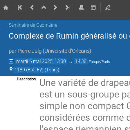
Séminaire de Géométrie
Complexe de Rumin généralisé ou 
par
Pierre Julg
(
Université d'Orléans
)
mardi 6 mai 2025, 13:30
→
14:30
Europe/Paris
1180 (Bât. E2) (Tours)
Une variété de drape
Description
est un sous-groupe pa
simple non compact G.
considérées comme des 
l’espace riemannien s