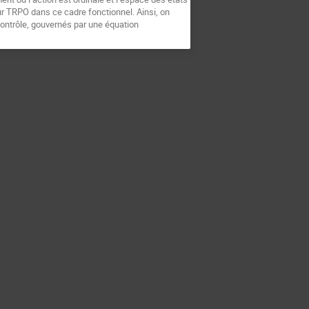
ur TRPO dans ce cadre fonctionnel. Ainsi, on
ontrôle, gouvernés par une équation