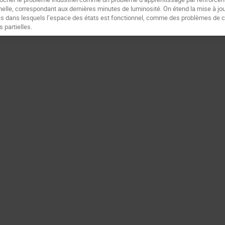
elle, correspondant aux dernières minutes de luminosité. On étend la mise à jo
es dans lesquels l’espace des états est fonctionnel, comme des problèmes de c
s partielles.