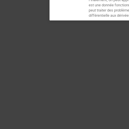
est une donnée fonctionn
peut traiter des problèm
différentielle aux dérivée