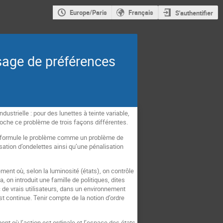
Europe/Paris
Français
S'authentifier
sage de préférences
strielle : pour des lunettes à teinte variable,
roche ce problème de trois façons différentes.
 reformule le problème comme un problème de
lisation d’ondelettes ainsi qu’une pénalisation
nt où, selon la luminosité (états), on contrôle
, on introduit une famille de politiques, dites
c de vrais utilisateurs, dans un environnement
t continue. Tenir compte de la notion d’ordre
t où l’action est ordinale et l’espace des états