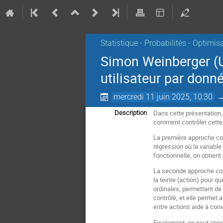
Statistique - Probabilités - Optimis
Simon Weinberger (U
utilisateur par donn
mercredi 11 juin 2025, 10:30
Dans cette présentation, 
Description
comment contrôler cette 
La première approche con
régression où la variable
fonctionnelle, on obtient
La seconde approche con
la teinte (action) pour q
ordinales, permettant de 
contrôlé, et elle permet
entre actions aide à conv
Finalement, on peut appr