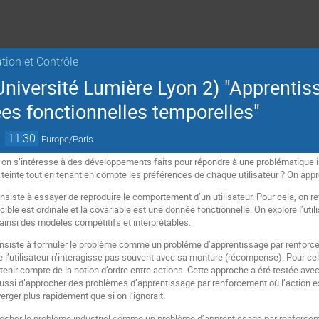
ation et Contrôle
niversité Lumière Lyon 2) "Apprentis
ées fonctionnelles temporelles"
→
11:30
Europe/Paris
on s’intéresse à des développements faits pour répondre à une problématique indu
teinte tout en tenant en compte les préférences de chaque utilisateur ? On app
siste à essayer de reproduire le comportement d’un utilisateur. Pour cela, on
 cible est ordinale et la covariable est une donnée fonctionnelle. On explore l’uti
 ainsi des modèles compétitifs et interprétables.
siste à formuler le problème comme un problème d’apprentissage par renforceme
ue l’utilisateur n’interagisse pas souvent avec sa monture (récompense). Pour cela
tenir compte de la notion d’ordre entre actions. Cette approche a été testée ave
 aussi d’approcher des problèmes d’apprentissage par renforcement où l’action es
erger plus rapidement que si on l’ignorait.
ocher le problème industriel comme un problème d’apprentissage par renforcemen