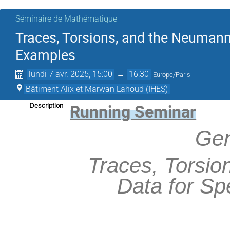
Séminaire de Mathématique
Traces, Torsions, and the Neumann-
Examples
lundi 7 avr. 2025, 15:00
→
16:30
Europe/Paris
Bâtiment Alix et Marwan Lahoud (IHES)
Running Seminar
Description
Gen
Traces, Torsio
Data for Sp