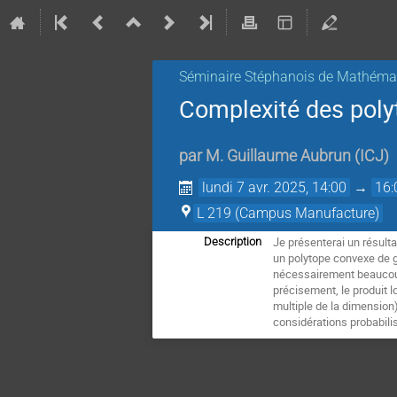
Séminaire Stéphanois de Mathémat
Complexité des poly
par
M.
Guillaume Aubrun
(
ICJ
)
lundi 7 avr. 2025, 14:00
→
16:
L 219 (Campus Manufacture)
Je présenterai un résulta
Description
un polytope convexe de 
nécessairement beaucou
précisement, le produit 
multiple de la dimension
considérations probabili