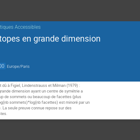
iques Accessibles
topes en grande dimension
00
Europe/Paris
t dû à Figiel, Lindenstrauss et Milman (1979) :
grande dimension ayant un centre de symétrie a
p de sommets ou beaucoup de facettes (plus
log(nb sommets)*log(nb facettes) est minoré par un
). La seule preuve connue repose sur des
stes.