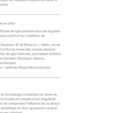
fusion
au en arbre
ficient de type potentiel pour une équation
eau satisfont les conditions de
Baudouin, M. de Buhan et J. Valein, est de
 le flux au niveau des noeuds externes.
ités de type Carleman, permettant d’obtenir
des résultats théoriques obtenus,
 numériques.
ein. Carleman-Based Reconstruction
ns de Schrödinger comportant un terme de
 à la prise en compte d’une singularité
lors de comprendre l’influence de ce défaut
a dynamique de blow-up pouvant survenir.
nt des solutions.