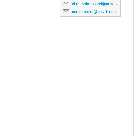
christophe.bourel@univ-littoral.fr
carole.rosier@univ-littoral.fr