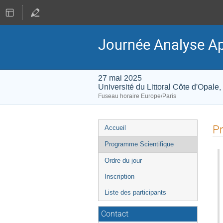
Journée Analyse Ap
27 mai 2025
Université du Littoral Côte d'Opale,
Fuseau horaire Europe/Paris
Menu
Pr
Accueil
de
Programme Scientifique
l'événement
Ordre du jour
Inscription
Liste des participants
Contact