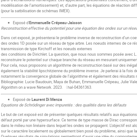
modélisation de l’amortissement) et, d’autre part, les équations de réaction dif
(pour la satbilisation de schémas IMEX).
Exposé d'
Emmanuelle Crépeau-Jaisson
Reconstruction effective du potentiel pour une équation des ondes sur un rése
Dans cet exposé, je présenterai le problème inverse de reconstruction d’un coef
des ondes 1D posée sur un réseau de type arbre. Les noeuds internes de ce rés
transmission de type Kirchoff et les noeuds externes
des conditions de Dirichlet. La question, que nous nous sommes posée avec L. 
reconstruire le potentiel sur chaque branche du réseau en mesurant uniquement
Pour cela, nous proposons un algorithme de reconstruction basé sur des inégal
également la stabilité lipschitzienne du problème inverse. Je parlerai à la fois 
notamment la convergence globale de l’algorithme et également des résultats
Bibliographie: Lucie Baudouin, Maya de Buhan, Emmanuelle Crépeau, Julie Val
Algorithm on a wave Network. 2023. 〈hal-04361363.
Exposé de
Laurent Di Menza
Equations de Schrödinger avec impuretés : des qualités dans les défauts
Le but de cet exposé est de présenter quelques résultats relatifs aux équatio
défaut porté par une hypersurface. Ce terme de type masse de Dirac correspond
dans le milieu non linéaire dans lequel les ondes se propagent. L’objectif est a
sur le caractère localement ou globalement bien posé du problème, ainsi que l
Quelques résultats de simulations permettront d’avoir une idée du comporteme