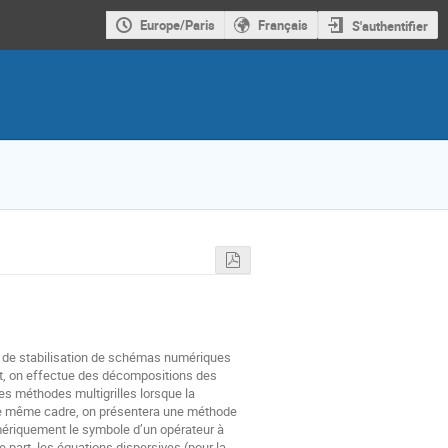
Europe/Paris
Français
S'authentifier
 de stabilisation de schémas numériques
fet, on effectue des décompositions des
s méthodes multigrilles lorsque la
s ce même cadre, on présentera une méthode
ériquement le symbole d’un opérateur à
 part, les équations dispersives (pour la