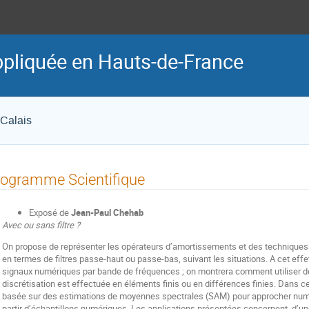
pliquée en Hauts-de-France
 Calais
ogramme Scientifique
Exposé de
Jean-Paul Chehab
Avec ou sans filtre ?
On propose de représenter les opérateurs d’amortissements et des techniques
en termes de filtres passe-haut ou passe-bas, suivant les situations. A cet ef
signaux numériques par bande de fréquences ; on montrera comment utiliser de
discrétisation est effectuée en éléments finis ou en différences finies. Dan
basée sur des estimations de moyennes spectrales (SAM) pour approcher num
partir d’échantillons numériques. Les applications présentées concernent, d’une