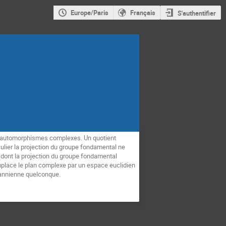
Europe/Paris
Français
S'authentifier
 d'automorphismes complexes. Un quotient 
ulier la projection du groupe fondamental ne 
 dont la projection du groupe fondamental 
mplace le plan complexe par un espace euclidien 
mannienne quelconque.