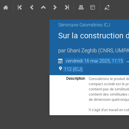
Séminaire Géométries ICJ
Sur la construction 
par
Ghani Zeghib
(
CNRS, UMPA,
vendredi 16 mai 2025, 11:15
112 (ICJ)
Considérons le produit d
Description
compact scindé est le pro
contient pas de similitu
contient des similitudes
de dimension quelconque 
Il s'agit d'un travail en 