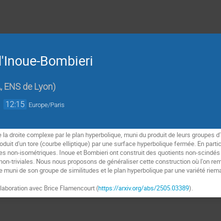
d'Inoue-Bombieri
 ENS de Lyon
)
→
12:15
Europe/Paris
e la droite complexe par le plan hyperbolique, muni du produit de leurs groupes
duit d'un tore (courbe elliptique) par une surface hyperbolique fermée. En partic
des non-isométriques. Inoue et Bombieri ont construit des quotients non-scindés
 non-triviales. Nous nous proposons de généraliser cette construction où l'on re
muni de son groupe de similitudes et le plan hyperbolique par une variété rie
collaboration avec Brice Flamencourt (
https://arxiv.org/abs/2505.03389
).