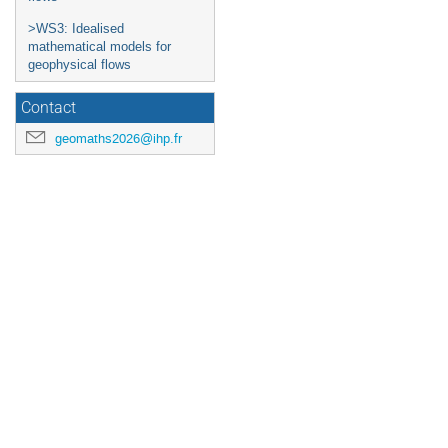
>WS3: Idealised
mathematical models for
geophysical flows
Contact
geomaths2026@ihp.fr