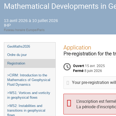
Mathematical Developments in Ge
13 avril 2026 à 10 juillet 2026
IHP
Fuseau horaire Europe/Paris
Menu
Application
GeoMaths2026
de
Pre-registration for the 
Ordre du jour
l'événement
Registration
Ouvert
15 avr. 2025
Fermé
8 juin 2026
>CIRM: Introduction to the
Mathematics of Geophysical
Your pre-registration wil
Fluid Dynamics
>WS1: Vortices and vorticity
in geophysical flows
L'inscription est ferm
>WS2: Instabilities and
La période d'inscripti
transitions in geophysical
flows