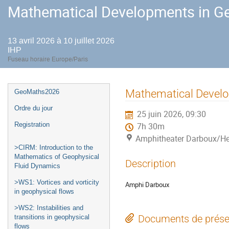
Mathematical Developments in Ge
13 avril 2026 à 10 juillet 2026
IHP
Fuseau horaire Europe/Paris
Menu
Mathematical Develo
GeoMaths2026
de
Ordre du jour
25 juin 2026, 09:30
l'événement
Registration
7h 30m
Amphitheater Darboux/He
>CIRM: Introduction to the
Mathematics of Geophysical
Description
Fluid Dynamics
>WS1: Vortices and vorticity
Amphi Darboux
in geophysical flows
>WS2: Instabilities and
Documents de prése
transitions in geophysical
flows