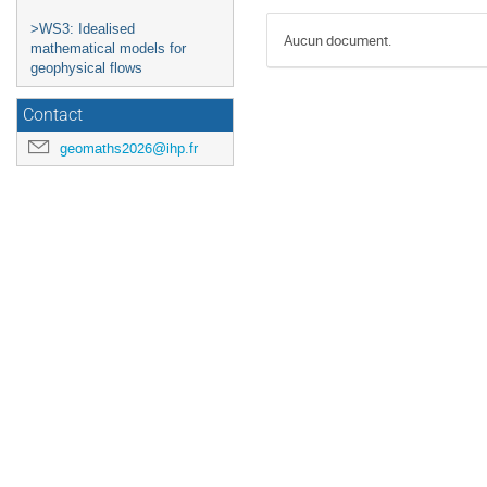
>WS3: Idealised
Aucun document.
mathematical models for
geophysical flows
Contact
geomaths2026@ihp.fr