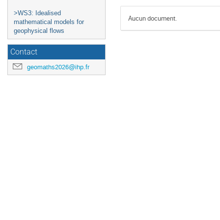
>WS3: Idealised
Aucun document.
mathematical models for
geophysical flows
Contact
geomaths2026@ihp.fr