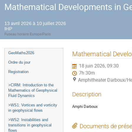
Mathematical Developments in Ge
13 avril 2026 à 10 juillet 2026
IHP
Fuseau horaire Europe/Paris
Menu
Mathematical Develo
GeoMaths2026
de
Ordre du jour
18 juin 2026, 09:30
l'événement
Registration
7h 30m
Amphitheater Darboux/He
>CIRM: Introduction to the
Mathematics of Geophysical
Description
Fluid Dynamics
>WS1: Vortices and vorticity
Amphi Darboux
in geophysical flows
>WS2: Instabilities and
Documents de prése
transitions in geophysical
flows