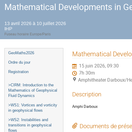
Mathematical Developments in Ge
13 avril 2026 à 10 juillet 2026
IHP
Fuseau horaire Europe/Paris
Menu
Mathematical Develo
GeoMaths2026
de
Ordre du jour
15 juin 2026, 09:30
l'événement
Registration
7h 30m
Amphitheater Darboux/He
>CIRM: Introduction to the
Mathematics of Geophysical
Description
Fluid Dynamics
>WS1: Vortices and vorticity
Amphi Darboux
in geophysical flows
>WS2: Instabilities and
Documents de prése
transitions in geophysical
flows