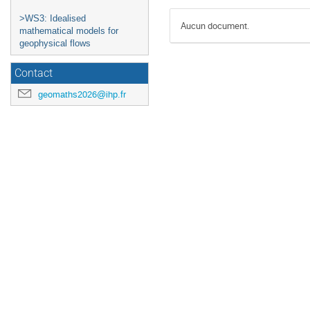
>WS3: Idealised
Aucun document.
mathematical models for
geophysical flows
Contact
geomaths2026@ihp.fr