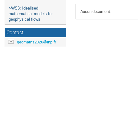
>WS3: Idealised
Aucun document.
mathematical models for
geophysical flows
Contact
geomaths2026@ihp.fr