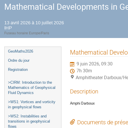
Mathematical Developments in Ge
13 avril 2026 à 10 juillet 2026
IHP
Fuseau horaire Europe/Paris
Menu
Mathematical Develo
GeoMaths2026
de
Ordre du jour
9 juin 2026, 09:30
l'événement
Registration
7h 30m
Amphitheater Darboux/He
>CIRM: Introduction to the
Mathematics of Geophysical
Description
Fluid Dynamics
>WS1: Vortices and vorticity
Amphi Darboux
in geophysical flows
>WS2: Instabilities and
Documents de prése
transitions in geophysical
flows