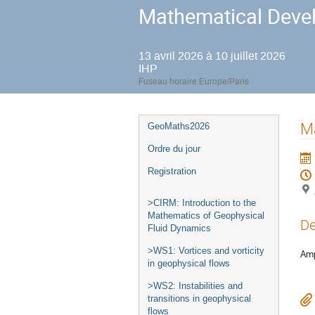
Mathematical Devel
13 avril 2026 à 10 juillet 2026
IHP
Fuseau horaire Europe/Paris
Menu
Ma
GeoMaths2026
de
Ordre du jour
l'événement
Registration
>CIRM: Introduction to the
Mathematics of Geophysical
De
Fluid Dynamics
>WS1: Vortices and vorticity
Amp
in geophysical flows
>WS2: Instabilities and
transitions in geophysical
flows