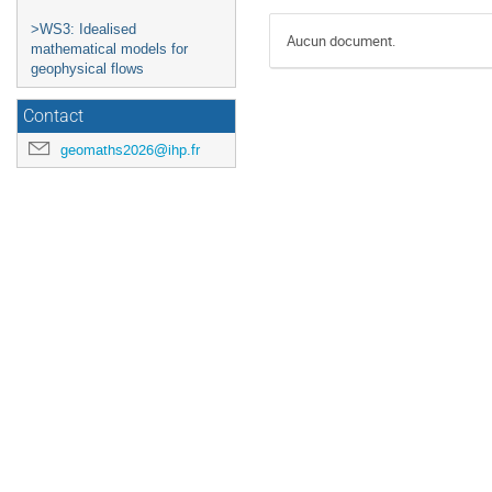
>WS3: Idealised
Aucun document.
mathematical models for
geophysical flows
Contact
geomaths2026@ihp.fr