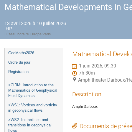
Mathematical Developments in Ge
13 avril 2026 à 10 juillet 2026
IHP
Fuseau horaire Europe/Paris
Menu
Mathematical Develo
GeoMaths2026
de
Ordre du jour
1 juin 2026, 09:30
l'événement
Registration
7h 30m
Amphitheater Darboux/He
>CIRM: Introduction to the
Mathematics of Geophysical
Description
Fluid Dynamics
>WS1: Vortices and vorticity
Amphi Darboux
in geophysical flows
>WS2: Instabilities and
Documents de prése
transitions in geophysical
flows