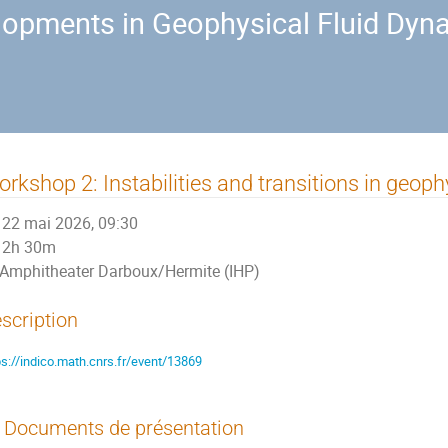
opments in Geophysical Fluid Dyna
rkshop 2: Instabilities and transitions in geoph
22 mai 2026, 09:30
2h 30m
Amphitheater Darboux/Hermite (IHP)
scription
ps://indico.math.cnrs.fr/event/13869
Documents de présentation