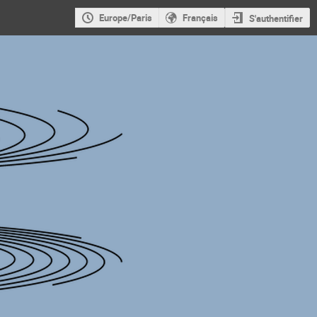
Europe/Paris
Français
S'authentifier