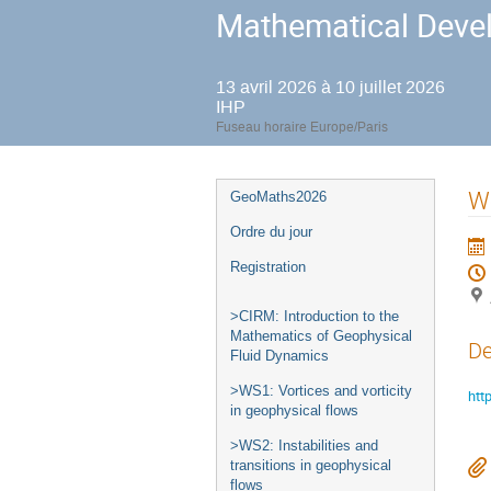
Mathematical Devel
13 avril 2026 à 10 juillet 2026
IHP
Fuseau horaire Europe/Paris
Menu
Wo
GeoMaths2026
de
Ordre du jour
l'événement
Registration
>CIRM: Introduction to the
Mathematics of Geophysical
De
Fluid Dynamics
>WS1: Vortices and vorticity
htt
in geophysical flows
>WS2: Instabilities and
transitions in geophysical
flows