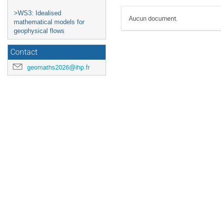
>WS3: Idealised
Aucun document.
mathematical models for
geophysical flows
Contact
geomaths2026@ihp.fr