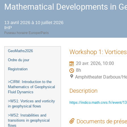
Mathematical Developments in Ge
13 avril 2026 à 10 juillet 2026
IHP
Fuseau horaire Europe/Paris
Menu
Workshop 1: Vortices 
GeoMaths2026
de
Ordre du jour
20 avr. 2026, 10:00
l'événement
Registration
8h
Amphitheater Darboux/He
>CIRM: Introduction to the
Mathematics of Geophysical
Description
Fluid Dynamics
>WS1: Vortices and vorticity
https://indico.math.cnrs.fr/event/1
in geophysical flows
>WS2: Instabilities and
Documents de prése
transitions in geophysical
flows