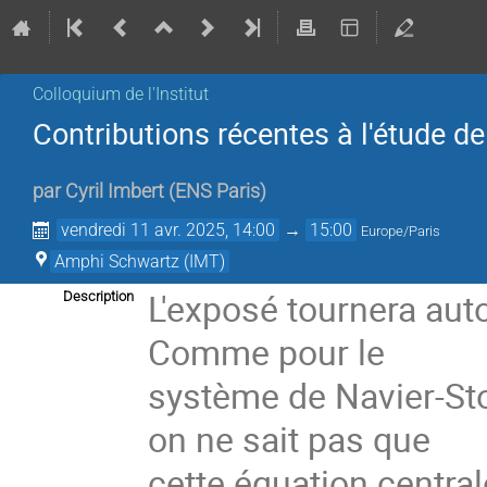
Colloquium de l'Institut
Contributions récentes à l'étude d
par
Cyril Imbert
(
ENS Paris
)
vendredi 11 avr. 2025, 14:00
→
15:00
Europe/Paris
Amphi Schwartz (IMT)
L'exposé tournera aut
Description
Comme pour le
système de Navier-St
on ne sait pas que
cette équation central