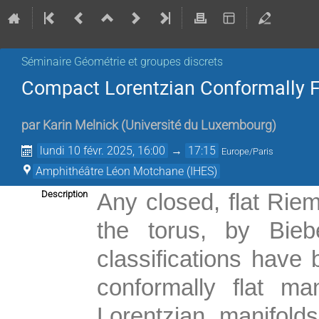
Séminaire Géométrie et groupes discrets
Compact Lorentzian Conformally F
par
Karin Melnick
(
Université du Luxembourg
)
lundi 10 févr. 2025, 16:00
→
17:15
Europe/Paris
Amphithéâtre Léon Motchane (IHES)
Description
Any closed, flat Riem
the torus, by Biebe
classifications have
conformally flat ma
Lorentzian manifolds.