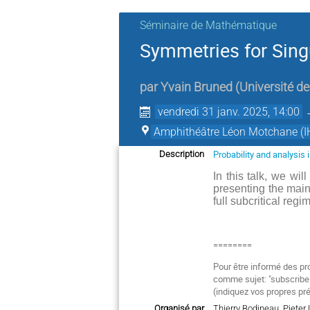
Séminaire de Mathématique
Symmetries for Sin
par
Yvain Bruned
(
Université de
vendredi 31 janv. 2025, 14:00
Amphithéâtre Léon Motchane (I
Probability and analysis
Description
In this talk, we wi
presenting the main
full subcritical reg
========
Pour être informé des pr
comme sujet: "subscri
(indiquez vos propres pr
Organisé par
Thierry Bodineau, Piete