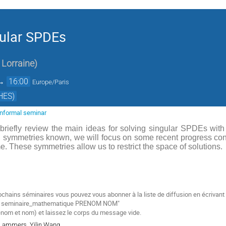
gular SPDEs
 Lorraine
)
→
16:00
Europe/Paris
HES)
 informal seminar
ll briefly review the main ideas for solving singular SPDEs with
 symmetries known, we will focus on some recent progress con
ime. These symmetries allow us to restrict the space of solutions.
ochains séminaires vous pouvez vous abonner à la liste de diffusion en écrivan
be seminaire_mathematique PRENOM NOM"
énom et nom) et laissez le corps du message vide.
r Lammers, Yilin Wang