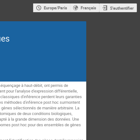
Europe/Paris
Français
S'authentifier
ues
séquençage à haut-débit, ont permis de
t pour l'analyse d'expression différentielle,
 classiques d'inférence perdent leurs garanties
 Les méthodes d'inférence post hoc surmontent
 gènes sélectionnés de manière arbitraire. La
ptomiques de deux conditions biologiques,
adapté à la grande dimension des données. Une
es bornes post hoc pour des ensembles de gènes