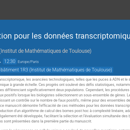
tion pour les données transcriptomiq
(
Institut de Mathématiques de Toulouse
)
→
12:30
Europe/Paris
 bâtiment 1R3 (Institut de Mathématiques de Toulouse)
anscriptomique, les avancées technologiques, telles que les puces à ADN et le 
énique à grande échelle. Ces progrès ont soulevé des défis statistiques, notammen
ènes différenciant significativement deux populations. Cependant, les procédures
aux positifs lorsque les biologistes sélectionnent un sous-ensemble de gènes.
ntissant un contrôle sur le nombre de faux positifs, même pour des ensembles de
 ce manuscrit démontre l'efficacité de ces méthodes pour les données transcri
oduction d'un algorithme de calcul des bornes post hoc à complexité linéaire, 
a également été développée, facilitant la sélection et l'évaluation simultanée d
ons sont présentées dans la première partie du manuscrit.