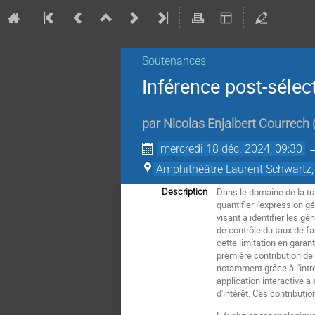
Soutenances
Inférence post-sélec
par
Nicolas Enjalbert Courrech
mercredi 18 déc. 2024, 09:30
Amphithéâtre Laurent Schwartz,
Dans le domaine de la tr
Description
quantifier l'expression g
visant à identifier les g
de contrôle du taux de f
cette limitation en gara
première contribution de
notamment grâce à l'intr
application interactive 
d'intérêt. Ces contributi