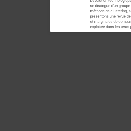
L’évolution technologiqu
se distingue d'un groupe 
méthode de clustering, a
présentons une revue de
et marginales de compara
exploitée dans les tests