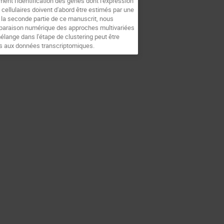
ent l'identification des gènes dont l'expression
 cellulaires doivent d'abord être estimés par une
s la seconde partie de ce manuscrit, nous
mparaison numérique des approches multivariées
lange dans l'étape de clustering peut être
sts aux données transcriptomiques.