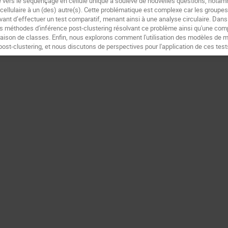
e vers le séquençage en cellule unique a soulevé de nouvelles questions, notamm
cellulaire à un (des) autre(s). Cette problématique est complexe car les groupes
vant d’effectuer un test comparatif, menant ainsi à une analyse circulaire. Dan
s méthodes d'inférence post-clustering résolvant ce problème ainsi qu'une co
ison de classes. Enfin, nous explorons comment l'utilisation des modèles de mé
 post-clustering, et nous discutons de perspectives pour l'application de ces te