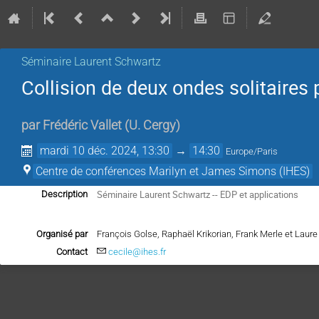
Séminaire Laurent Schwartz
Collision de deux ondes solitaires
par
Frédéric Vallet
(
U. Cergy
)
mardi 10 déc. 2024, 13:30
→
14:30
Europe/Paris
Centre de conférences Marilyn et James Simons (IHES)
Séminaire Laurent Schwartz -- EDP et applications
Description
Organisé par
François Golse, Raphaël Krikorian, Frank Merle et Lau
Contact
cecile@ihes.fr