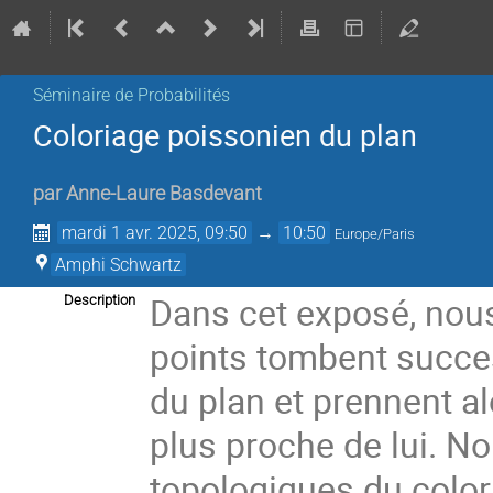
Séminaire de Probabilités
Coloriage poissonien du plan
par
Anne-Laure Basdevant
mardi 1 avr. 2025, 09:50
→
10:50
Europe/Paris
Amphi Schwartz
Dans cet exposé, nou
Description
points tombent succe
du plan et prennent al
plus proche de lui. N
topologiques du color