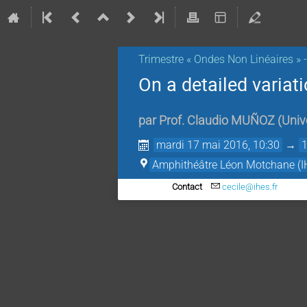
Trimestre « Ondes Non Linéaires »
On a detailed variati
par
Prof.
Claudio MUÑOZ
(
Univ
mardi 17 mai 2016, 10:30
→
Amphithéâtre Léon Motchane (I
Contact
cecile@ihes.fr